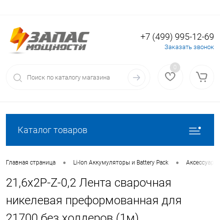
+7 (499) 995-12-69
Вход
Регистрация
Заказать звонок
0
Каталог товаров
•
•
Главная страница
Li-Ion Аккумуляторы и Battery Pack
Аксессуары 
21,6х2P-Z-0,2 Лента сварочная
никелевая преформованная для
21700 без холдеров (1м)