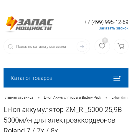
+7 (499) 995-12-69
Вход
Регистрация
Заказать звонок
0
Каталог товаров
•
•
Главная страница
Li-Ion Аккумуляторы и Battery Pack
Li-Ion батаре
Li-Ion аккумулятор ZM_Rl_5000 25,9В
5000мАч для электроаккордеонов
Roland 7 / 7x / 8x