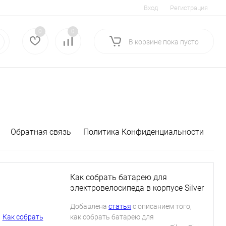
Вход
Регистрация
0
0
В корзине
пока
пусто
Обратная связь
Политика Конфиденциальности
Как собрать батарею для
электровелосипеда в корпусе Silver
Fish
Добавлена
статья
с описанием того,
как собрать батарею для