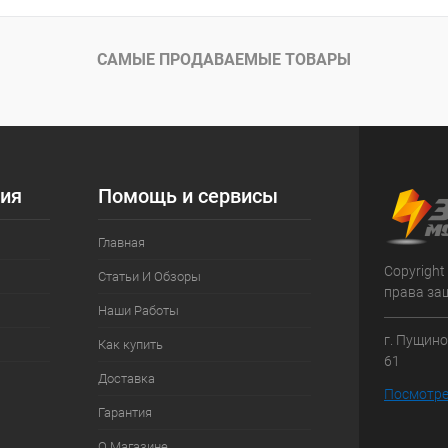
САМЫЕ ПРОДАВАЕМЫЕ ТОВАРЫ
ия
Помощь и сервисы
Главная
Copyright
Статьи И Обзоры
права за
Наши Работы
г. Пущино
Как купить
61
Доставка
Посмотре
Гарантия
О Магазине