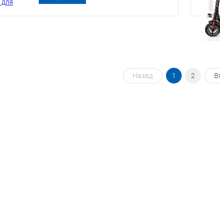
брендом нового владельца Murata.
Название бренда появилось в
маркировке аккумуляторов VTC.
Сами по себе аккумуляторы не
поменялись, только в маркировке
добавилось обозначение Murata.
Название моделей аккумулятора
Назад
1
2
В
осталось прежним: VTC5, VTC5A и VTC6.
Ниже представлен фрагмент
официального сообщения о
завершении сделки по переходу
аккумуляторного бизнеса от Sony к
Murata.