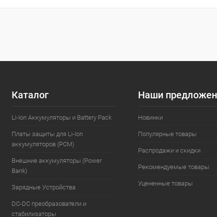
нагрузки 280Вт
Ячейки: LJ Chem 18650
MJ1 3450мАч
Каталог
Наши предложен
Li-Ion Аккумуляторы и Battery Pack
Новинки
Платы защиты для Li-Ion
Популярные товары
аккумуляторов (PCM)
Распродажи и скидки
Внешние аккумуляторы (Power
Рекомендуемые товары
Bank)
Уцененные товары
Зарядные Устройства
DC-DC преобразователи и
стабилизаторы