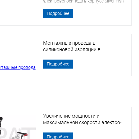
электровелосипеда в корпусе Silver Fish
Подробнее
Монтажные провода в
силиконовой изоляции в
ассортименте
Подробнее
Увеличение мощности и
максимальной скорости электро-
самоката Pat Ranger Comfort .
Подробнее