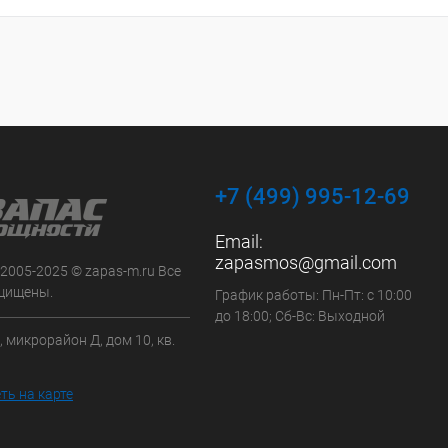
+7 (499) 995-12-69
Email:
zapasmos@gmail.com
 2005-2025 © zapas-m.ru Все
щищены.
График работы: Пн-Пт: с 10:00
до 18:00; Сб-Вс: Выходной
, микрорайон Д, дом 10, кв.
ть на карте