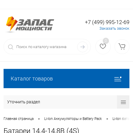
+7 (499) 995-12-69
Вход
Регистрация
Заказать звонок
0
Каталог товаров
Уточнить раздел
•
•
Главная страница
Li-Ion Аккумуляторы и Battery Pack
Li-Ion батаре
Батареи 14,4-14,8В (4S)