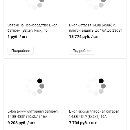
Заявка на Производство Li-Ion
Li-Ion батарея 14,8В (4S8P) с
батареи (Battery Pack) по
платой защиты до 16А до 230Вт
вашему ТЗ
(замена WP12-12)
1 руб.
/ шт
13 774 руб.
/ шт
Подробнее
Подробнее
Li-Ion аккумуляторная батарея
Li-Ion аккумуляторная батарея
14,8В 4S5P (10x2x1) 16A
14,8В 4S4P (8x2x1) 16A
9 208 руб.
/ шт
7 704 руб.
/ шт