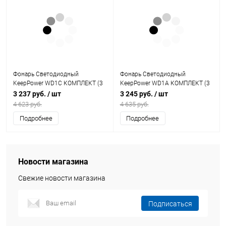
Фонарь Светодиодный
Фонарь Светодиодный
KeepPower WD1C КОМПЛЕКТ (3
KeepPower WD1A КОМПЛЕКТ (3
реж. 620Лм, комплект ЗУ + АКБ)
реж. 500Лм, комплект ЗУ + АКБ)
3 237 руб.
/ шт
3 245 руб.
/ шт
4 623 руб.
4 635 руб.
Подробнее
Подробнее
Новости магазина
Свежие новости магазина
Подписаться