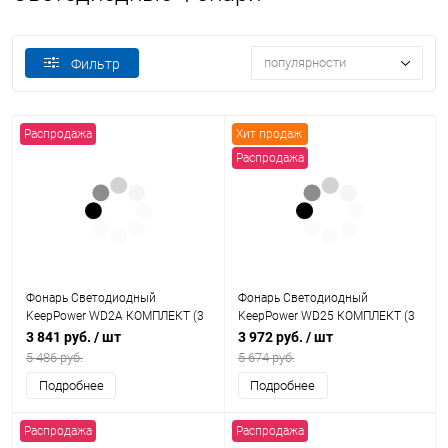
популярности
Фильтр
Распродажа
Хит продаж
Распродажа
Фонарь Светодиодный
Фонарь Светодиодный
KeepPower WD2A КОМПЛЕКТ (3
KeepPower WD25 КОМПЛЕКТ (3
реж. 550Лм, ЗУ + АКБ)
реж. 980Лм, ЗУ + АКБ)
3 841 руб.
/ шт
3 972 руб.
/ шт
5 486 руб.
5 674 руб.
Подробнее
Подробнее
Распродажа
Распродажа