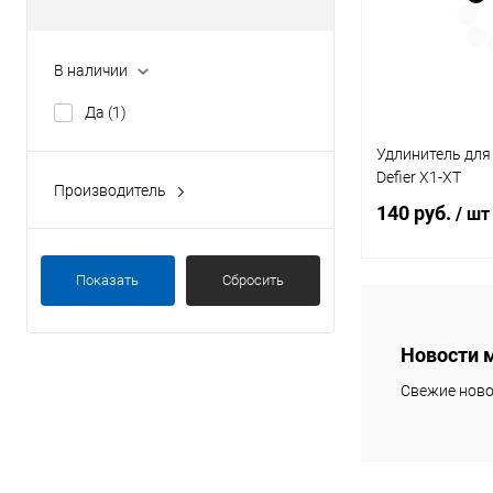
В наличии
Да
(1)
Удлинитель для 
Defier X1-XT
Производитель
140 руб.
SkilHunt
(1)
/ шт
Показать
Сбросить
В 
Новости 
К сравнению
Свежие ново
В избранное