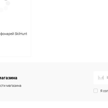
фонарей SkilHunt
корзину
магазина
сти магазина
В наличии
Я со