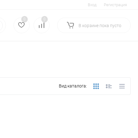
Вход
Регистрация
0
0
В корзине
пока
пусто
Вид каталога: