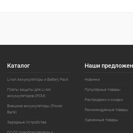
Каталог
Наши предложен
Li-Ion Аккумуляторы и Battery Pack
Новинки
Платы защиты для Li-Ion
Популярные товары
аккумуляторов (PCM)
Распродажи и скидки
Внешние аккумуляторы (Power
Рекомендуемые товары
Bank)
Уцененные товары
Зарядные Устройства
DC-DC преобразователи и