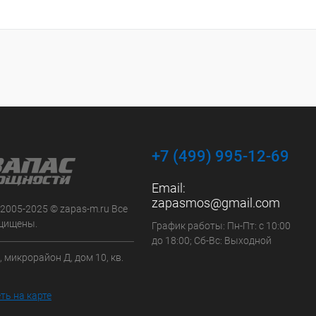
+7 (499) 995-12-69
Email:
zapasmos@gmail.com
 2005-2025 © zapas-m.ru Все
щищены.
График работы: Пн-Пт: с 10:00
до 18:00; Сб-Вс: Выходной
, микрорайон Д, дом 10, кв.
ть на карте