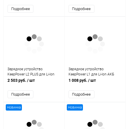
Подробнее
Подробнее
Зарядное устройство
Зарядное устройство
KeepPower L2 PLUS для Li-Ion
KeepPower L1 для Li-Ion АКБ
АКБ (USB)
(USB)
2 503 руб.
/ шт
1 008 руб.
/ шт
Подробнее
Подробнее
Новинка
Новинка