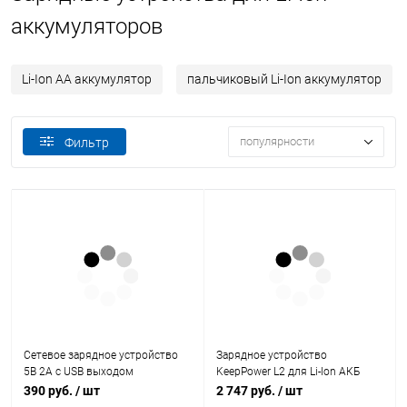
аккумуляторов
Li-Ion АА аккумулятор
пальчиковый Li-Ion аккумулятор
популярности
Фильтр
Сетевое зарядное устройство
Зарядное устройство
5В 2А с USB выходом
KeepPower L2 для Li-Ion АКБ
(USB)
390 руб.
/ шт
2 747 руб.
/ шт