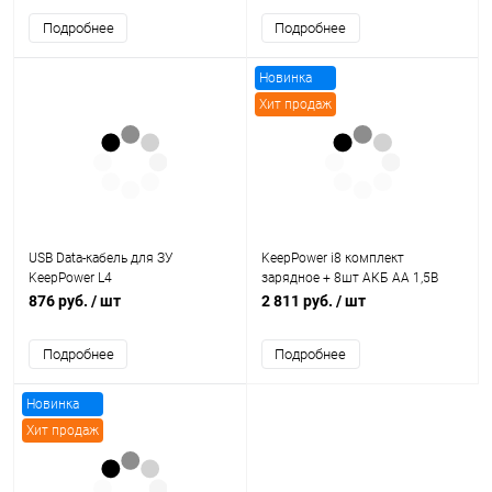
Подробнее
Подробнее
Новинка
Хит продаж
USB Data-кабель для ЗУ
KeepPower i8 комплект
KeepPower L4
зарядное + 8шт АКБ AA 1,5В
2400мАч
876 руб.
/ шт
2 811 руб.
/ шт
Подробнее
Подробнее
Новинка
Хит продаж