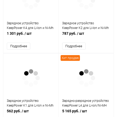
Зарядное устройство
Зарядное устройство
KeepPower K4 для Li-Ion и Ni-Mh
KeepPower K2 для Li-Ion и Ni-Mh
АКБ (USB)
АКБ (USB)
1 301 руб.
/ шт
787 руб.
/ шт
Подробнее
Подробнее
Хит продаж
Зарядное устройство
Зарядно-разрядное устройство
KeepPower K1 для Li-Ion и Ni-Mh
KeepPower L4 для Li-ion/Ni-MH
АКБ (USB)
аккумуляторов
562 руб.
/ шт
5 165 руб.
/ шт