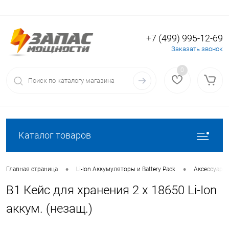
+7 (499) 995-12-69
Вход
Регистрация
Заказать звонок
0
Каталог товаров
•
•
Главная страница
Li-Ion Аккумуляторы и Battery Pack
Аксессуары 
B1 Кейс для хранения 2 х 18650 Li-Ion
аккум. (незащ.)