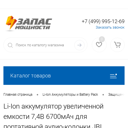
+7 (499) 995-12-69
Определение
Вход
Регистрация
Заказать звонок
0
Каталог товаров
•
•
Главная страница
Li-Ion Аккумуляторы и Battery Pack
Защищенные
Li-Ion аккумулятор увеличенной
емкости 7,4В 6700мАч для
портативной аудио-колонки JBL