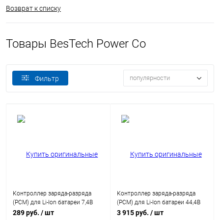
Возврат к списку
Товары BesTech Power Co
популярности
Фильтр
Контроллер заряда-разряда
Контроллер заряда-разряда
(PCM) для Li-Ion батареи 7,4В
(PCM) для Li-Ion батареи 44,4В
08A с балансиром HX-2S-JH10
35A HCX-D684V1-12S
289 руб.
/ шт
3 915 руб.
/ шт