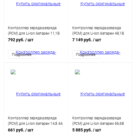
Контроллер заряда-разряда
Контроллер заряда-разряда
(PCM) для Li-Ion батареи 11,1В
(PCM) для Li-Ion батареи 48,1В
8А HCX-D182V1 с балансиром
80A с балансиром и ключом
792 руб.
/ шт
7 149 руб.
/ шт
HCX-D596-13S
Подробнее
Подробнее
Контроллер заряда-разряда
Контроллер заряда-разряда
(PCM) для Li-Ion батареи 14,8 4A
(PCM) для Li-Ion батареи 66,6В
с балансиром HCX-D287
100A с балансиром и ключом
661 руб.
/ шт
5 885 руб.
/ шт
HCX-D482-18S