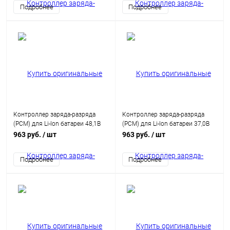
Подробнее
Подробнее
Контроллер заряда-разряда
Контроллер заряда-разряда
(PCM) для Li-Ion батареи 48,1В
(PCM) для Li-Ion батареи 37,0В
15A с балансиром HCX-D122
15A с балансиром HCX-D150
963 руб.
/ шт
963 руб.
/ шт
Подробнее
Подробнее