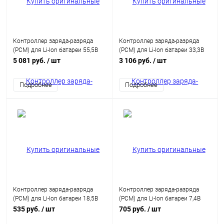
Контроллер заряда-разряда
Контроллер заряда-разряда
(PCM) для Li-Ion батареи 55,5В
(PCM) для Li-Ion батареи 33,3В
15A HCX-D140
15A HCX-D140
5 081 руб.
/ шт
3 106 руб.
/ шт
Подробнее
Подробнее
Контроллер заряда-разряда
Контроллер заряда-разряда
(PCM) для Li-Ion батареи 18,5В
(PCM) для Li-Ion батареи 7,4В
8A HCX-D239
12А HCX-D241
535 руб.
/ шт
705 руб.
/ шт