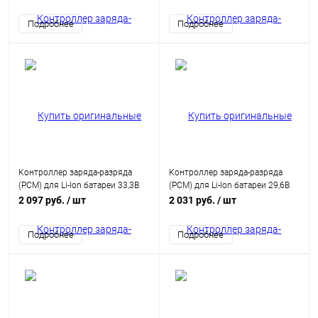
Подробнее
Подробнее
Контроллер заряда-разряда
Контроллер заряда-разряда
(PCM) для Li-Ion батареи 33,3В
(PCM) для Li-Ion батареи 29,6В
15A HCX-D675V2-9S
15A HCX-D675V2-8S
2 097 руб.
/ шт
2 031 руб.
/ шт
Подробнее
Подробнее