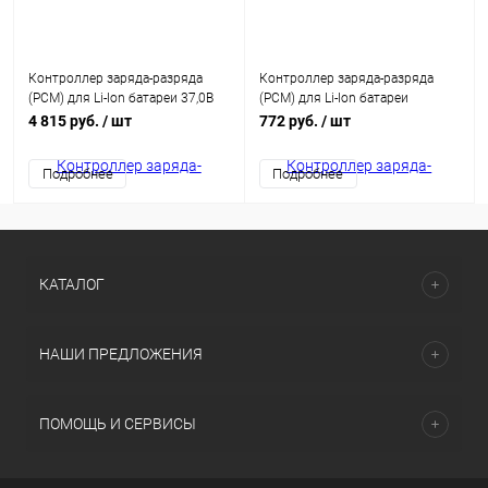
Контроллер заряда-разряда
Контроллер заряда-разряда
(PCM) для Li-Ion батареи 37,0В
(PCM) для Li-Ion батареи
80A с балансиром PCM-L10100-
11,1/14,8В 12A HCX-D087
4 815 руб.
/ шт
772 руб.
/ шт
185
Подробнее
Подробнее
КАТАЛОГ
НАШИ ПРЕДЛОЖЕНИЯ
ПОМОЩЬ И СЕРВИСЫ