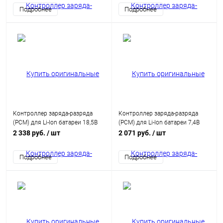
Подробнее
Подробнее
Контроллер заряда-разряда
Контроллер заряда-разряда
(PCM) для Li-Ion батареи 18,5В
(PCM) для Li-Ion батареи 7,4В
20A с балансиром HCX-D123
35A с балансиром HCX-D242
2 338 руб.
/ шт
2 071 руб.
/ шт
Подробнее
Подробнее