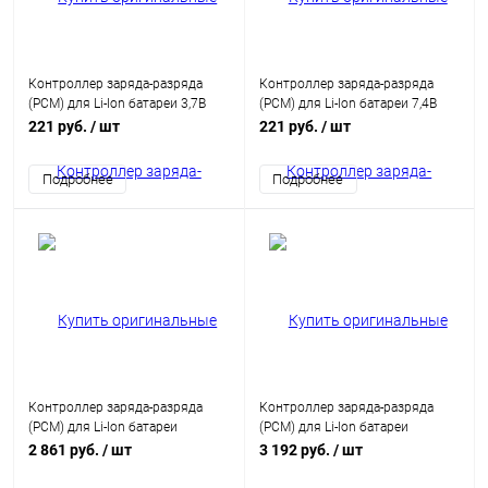
Контроллер заряда-разряда
Контроллер заряда-разряда
(PCM) для Li-Ion батареи 3,7В
(PCM) для Li-Ion батареи 7,4В
05A HCX-2559
03А HCX-2471
221 руб.
/ шт
221 руб.
/ шт
Подробнее
Подробнее
Контроллер заряда-разряда
Контроллер заряда-разряда
(PCM) для Li-Ion батареи
(PCM) для Li-Ion батареи
11,1/14,8В 20A с балансиром
11,1/14,8В 25A с балансиром
2 861 руб.
/ шт
3 192 руб.
/ шт
HCX-D123
HCX-D180