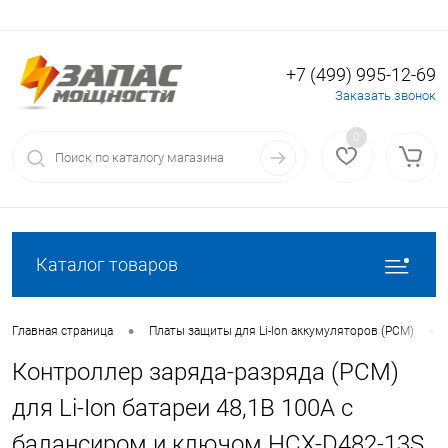
+7 (499) 995-12-69
Вход
Регистрация
Заказать звонок
0
Каталог товаров
•
•
Главная страница
Платы защиты для Li-Ion аккумуляторов (PCM)
Контроллер заряда-разряда (PCM)
для Li-Ion батареи 48,1В 100A с
балансиром и ключом HCX-D482-13S